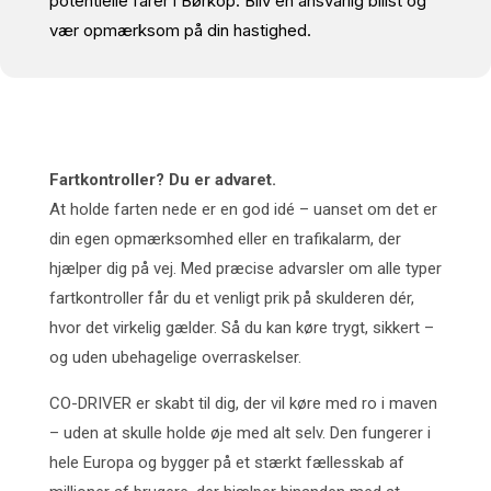
potentielle farer i Børkop. Bliv en ansvarlig bilist og
vær opmærksom på din hastighed.
Fartkontroller? Du er advaret.
At holde farten nede er en god idé – uanset om det er
din egen opmærksomhed eller en trafikalarm, der
hjælper dig på vej. Med præcise advarsler om alle typer
fartkontroller får du et venligt prik på skulderen dér,
hvor det virkelig gælder. Så du kan køre trygt, sikkert –
og uden ubehagelige overraskelser.
CO-DRIVER er skabt til dig, der vil køre med ro i maven
– uden at skulle holde øje med alt selv. Den fungerer i
hele Europa og bygger på et stærkt fællesskab af