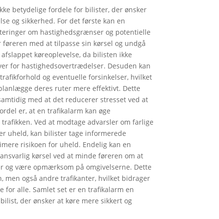
kke betydelige fordele for bilister, der ønsker
lse og sikkerhed. For det første kan en
ateringer om hastighedsgrænser og potentielle
er føreren med at tilpasse sin kørsel og undgå
afslappet køreoplevelse, da bilisten ikke
over for hastighedsovertrædelser. Desuden kan
rafikforhold og eventuelle forsinkelser, hvilket
t planlægge deres ruter mere effektivt. Dette
samtidig med at det reducerer stresset ved at
fordel er, at en trafikalarm kan øge
trafikken. Ved at modtage advarsler om farlige
ler uheld, kan bilister tage informerede
mere risikoen for uheld. Endelig kan en
ansvarlig kørsel ved at minde føreren om at
r og være opmærksom på omgivelserne. Dette
n, men også andre trafikanter, hvilket bidrager
e for alle. Samlet set er en trafikalarm en
bilist, der ønsker at køre mere sikkert og