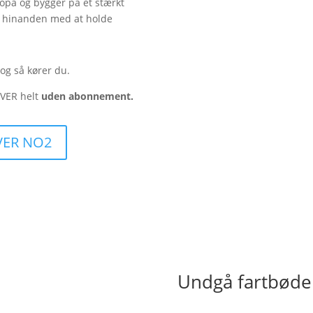
ropa og bygger på et stærkt
er hinanden med at holde
 og så kører du.
IVER helt
uden abonnement.
VER NO2
Undgå fartbøde