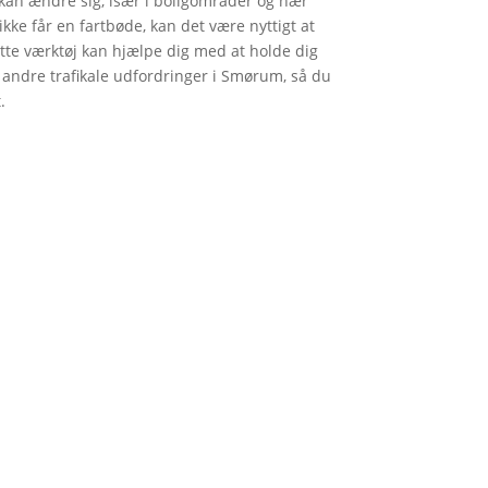
kan ændre sig, især i boligområder og nær
u ikke får en fartbøde, kan det være nyttigt at
ette værktøj kan hjælpe dig med at holde dig
 andre trafikale udfordringer i Smørum, så du
.