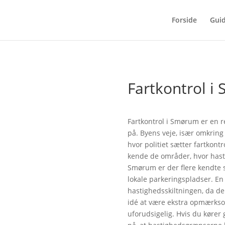
Forside
Gui
Fartkontrol 
Fartkontrol i Smørum er en 
på. Byens veje, især omkring 
hvor politiet sætter fartkontr
kende de områder, hvor hasti
Smørum er der flere kendte s
lokale parkeringspladser. En
hastighedsskiltningen, da den
idé at være ekstra opmærksom
uforudsigelig. Hvis du kør