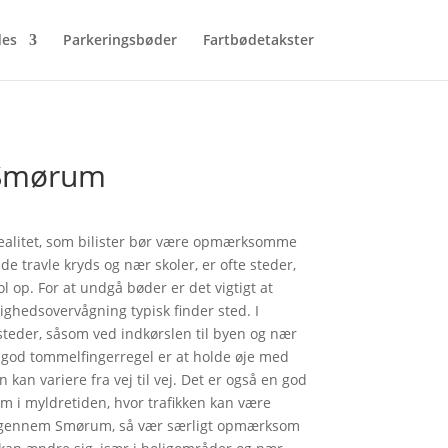
des
Parkeringsbøder
Fartbødetakster
i Smørum
realitet, som bilister bør være opmærksomme
de travle kryds og nær skoler, er ofte steder,
ol op. For at undgå bøder er det vigtigt at
ghedsovervågning typisk finder sted. I
teder, såsom ved indkørslen til byen og nær
 god tommelfingerregel er at holde øje med
 kan variere fra vej til vej. Det er også en god
 i myldretiden, hvor trafikken kan være
er gennem Smørum, så vær særligt opmærksom