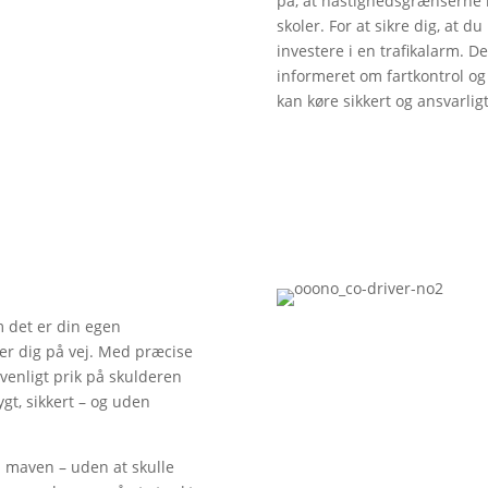
på, at hastighedsgrænserne 
skoler. For at sikre dig, at d
investere i en trafikalarm. D
informeret om fartkontrol og
kan køre sikkert og ansvarligt
m det er din egen
er dig på vej. Med præcise
 venligt prik på skulderen
ygt, sikkert – og uden
 i maven – uden at skulle