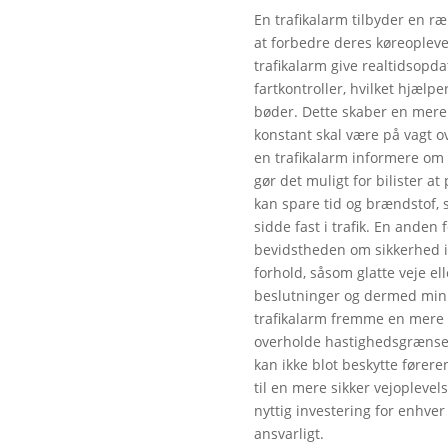
En trafikalarm tilbyder en ræ
at forbedre deres køreopleve
trafikalarm give realtidsopd
fartkontroller, hvilket hjælp
bøder. Dette skaber en mere 
konstant skal være på vagt 
en trafikalarm informere om t
gør det muligt for bilister a
kan spare tid og brændstof, 
sidde fast i trafik. En anden 
bevidstheden om sikkerhed i 
forhold, såsom glatte veje el
beslutninger og dermed mini
trafikalarm fremme en mere 
overholde hastighedsgrænse
kan ikke blot beskytte førere
til en mere sikker vejoplevels
nyttig investering for enhver 
ansvarligt.