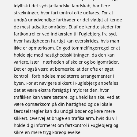
idyllisk i det sydsjællandske landskab, har flere
strækninger, hvor fartkontrol ofte udføres. For at
undgå unødvendige fartbøder er det vigtigt at kende
de mest udsatte områder. Et af de kendte steder for
fartkontrol er ved indkørslen til Fuglebjerg fra syd,
hvor hastigheden hurtigt kan overskrides, hvis man
ikke er opmærksom. En god tommelfingerregel er at
holde øje med hastighedsskiltningen, da den kan
variere, især i nærheden af skoler og boligområder.
Det er også værd at bemærke, at der ofte er øget
kontrol i forbindelse med større arrangementer i
byen. For at navigere sikkert i Fuglebjerg anbefales
det at være ekstra forsigtig i myldretiden, hvor
trafikken kan være tættere, og uheld kan ske. Ved at
være opmærksom på din hastighed og de lokale
færdselsregler kan du undgå bøder og køre mere
sikkert. Overvej at bruge en trafikalarm, hvis du vil
holde dig informeret om fartkontrol i Fuglebjerg og
sikre en mere tryg køreoplevelse.