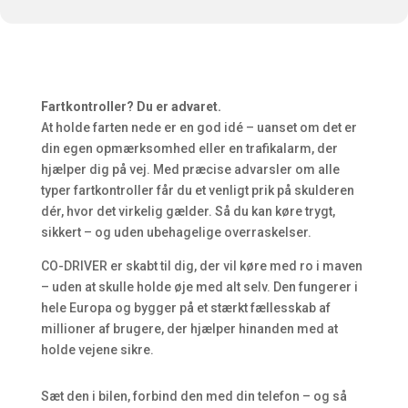
Fartkontroller? Du er advaret.
At holde farten nede er en god idé – uanset om det er
din egen opmærksomhed eller en trafikalarm, der
hjælper dig på vej. Med præcise advarsler om alle
typer fartkontroller får du et venligt prik på skulderen
dér, hvor det virkelig gælder. Så du kan køre trygt,
sikkert – og uden ubehagelige overraskelser.
CO-DRIVER er skabt til dig, der vil køre med ro i maven
– uden at skulle holde øje med alt selv. Den fungerer i
hele Europa og bygger på et stærkt fællesskab af
millioner af brugere, der hjælper hinanden med at
holde vejene sikre.
Sæt den i bilen, forbind den med din telefon – og så