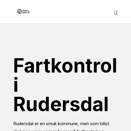
Fartkontrol
i
Rudersdal
Rudersdal er en smuk kommune, men som bilist